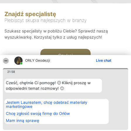
Znajdź specjalistę
Plebiscyt skupia najlepszych w branży
Szukasz specjalisty w pobliżu Ciebie? Sprawdź naszą
wyszukiwarkę. Korzystaj tylko z usług najlepszych!
Szukaj
ORŁY Geodezji
Live chat
21:58
Cześć, chętnie Ci pomogę! 🙂 Kliknij proszę w
odpowiedni temat rozmowy! 🙂
Organizator plebiscytu
Plebiscyt
Kontakt
Jestem Laureatem, chcę odebrać materiały
Bright Side Solutions sp. z o.
Laureaci
Kontakt
marketingowe
o. sp. k.
Lista
ul. Ruska 22
wszystkich
Chcę zgłosić swoją firmę do Orłów
Wrocław 50-079
Laureatów
Mam inną sprawę
KRS 0000749100 | Regon
Zasady
381313360 | NIP 8943132676
Regulamin
+48 508 492 400
Polityka