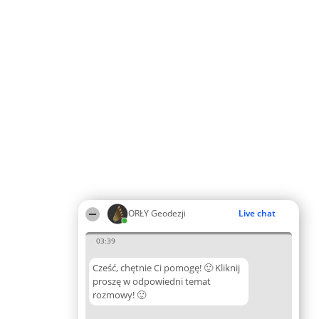
ORŁY Geodezji
Live chat
03:39
Cześć, chętnie Ci pomogę! 🙂 Kliknij
proszę w odpowiedni temat
rozmowy! 🙂