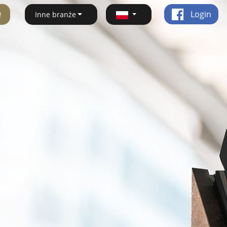
ę
Login
Inne branże