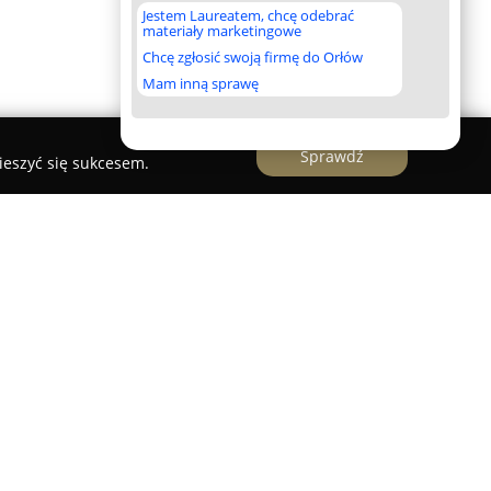
Jestem Laureatem, chcę odebrać
materiały marketingowe
Chcę zgłosić swoją firmę do Orłów
Mam inną sprawę
Sprawdź
ieszyć się sukcesem.
uro geodezyjne mające swoją siedzibę w
ę na wszechstronnej obsłudze inwestycji
pach realizacji. Przedsiębiorstwo proponuje
yjnych, niezbędnych dla płynnego przebiegu
ymagań formalnych związanych z prawem