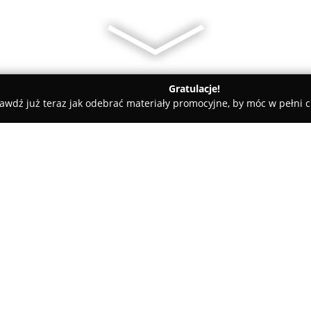
Gratulacje!
awdź już teraz jak odebrać materiały promocyjne, by móc w pełni c
Kraków
CITIGEO Sp z o.o.
O firmie:
CITIGEO Sp. z o.o.
to uznane bi
Krakowie, które koncentruje si
budowlanych na wszystkich eta
szeroki wachlarz usług geodez
inwestycji oraz spełnienia w