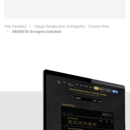
Orły Geodezji
Usługi Geodezyjne, Kartografia - Zielona Góra
GEODETA Grzegorz Cebulski