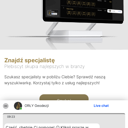
Znajdź specjalistę
Plebiscyt skupia najlepszych w branży
Szukasz specjalisty w pobliżu Ciebie? Sprawdź naszą
wyszukiwarkę. Korzystaj tylko z usług najlepszych!
Szukaj
ORŁY Geodezji
Live chat
09:23
Cześć, chętnie Ci pomogę! 🙂 Kliknij proszę w