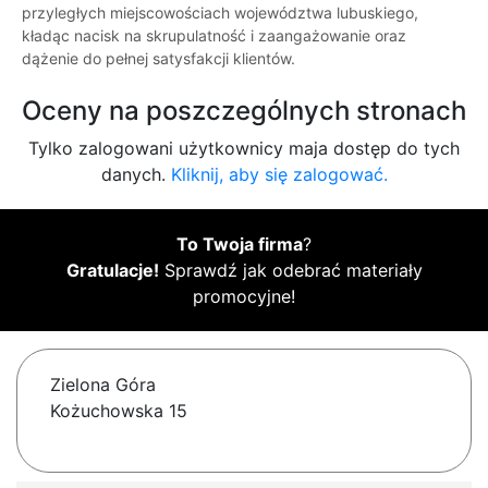
przyległych miejscowościach województwa lubuskiego,
kładąc nacisk na skrupulatność i zaangażowanie oraz
dążenie do pełnej satysfakcji klientów.
Oceny na poszczególnych stronach
Tylko zalogowani użytkownicy maja dostęp do tych
danych.
Kliknij, aby się zalogować.
To Twoja firma
?
Gratulacje!
Sprawdź jak odebrać materiały
promocyjne!
Zielona Góra
Kożuchowska 15