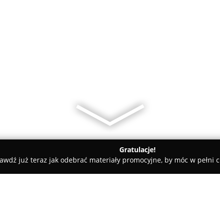
Gratulacje!
awdź już teraz jak odebrać materiały promocyjne, by móc w pełni c
 Wschowa
GEODETA Bronisław Przyjemski - Usługi geodezyjne