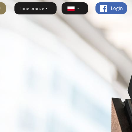
ę
Login
Inne branże