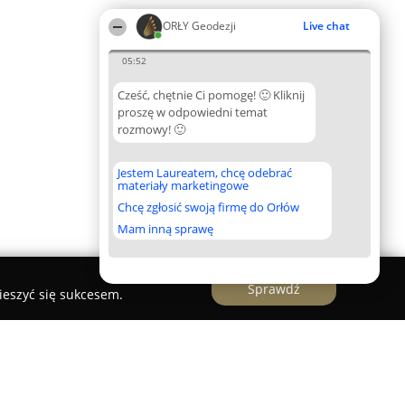
ORŁY Geodezji
Live chat
05:52
Cześć, chętnie Ci pomogę! 🙂 Kliknij
proszę w odpowiedni temat
rozmowy! 🙂
Jestem Laureatem, chcę odebrać
materiały marketingowe
Chcę zgłosić swoją firmę do Orłów
Mam inną sprawę
Sprawdź
ieszyć się sukcesem.
 Wschowa