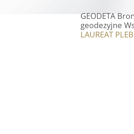
GEODETA Broni
geodezyjne W
LAUREAT PLEB