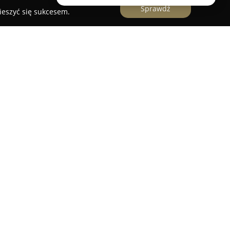
Sprawdź
ieszyć się sukcesem.
oczyce, Geodezja
znana firma geodezyjna, która oferuje pełen
terenach powiatów zawierciańskiego,
 Zakres działalności przedsiębiorstwa obejmuje
ndywidualnych, jak i firm w sprawach prawnych
ich jak ustalanie i wyznaczanie granic, podziały
racownicy firmy charakteryzują się bogatym
systematycznym rozwojem kompetencji w
Estate wymienia się wysoką jakość usług,