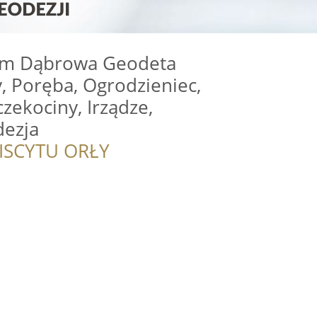
am Dąbrowa Geodeta
y, Poręba, Ogrodzieniec,
zekociny, Irządze,
dezja
ISCYTU ORŁY