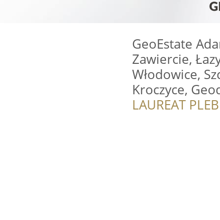
GeoEstate Ad
Zawiercie, Łaz
Włodowice, Szc
Kroczyce, Geo
LAUREAT PLEB