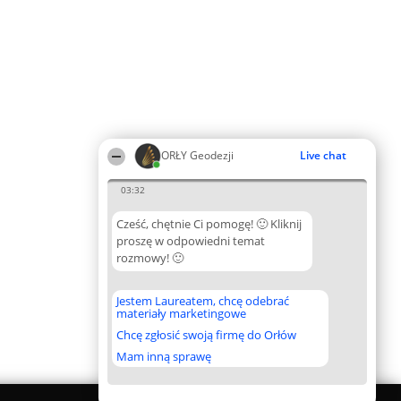
ORŁY Geodezji
Live chat
03:32
Cześć, chętnie Ci pomogę! 🙂 Kliknij
proszę w odpowiedni temat
rozmowy! 🙂
Jestem Laureatem, chcę odebrać
materiały marketingowe
Chcę zgłosić swoją firmę do Orłów
Mam inną sprawę