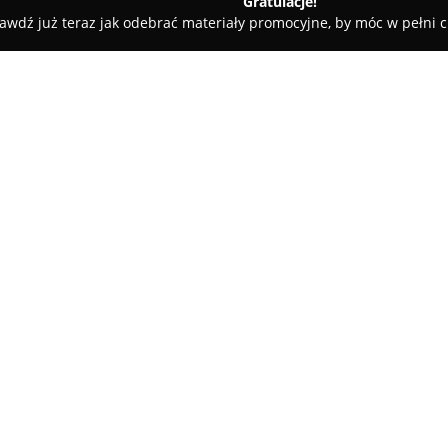
Gratulacje!
awdź już teraz jak odebrać materiały promocyjne, by móc w pełni c
Zawiercie
azy, Poręba, Ogrodzieniec, Włodowice, Szczekociny, Irządze, Kr
awiercie, Łazy,
O firmie:
zczekociny, Irządze,
GeoEstate Adam Dąbrowa
to u
zakres usług geodezyjnych na 
myszkowskiego i będzińskiego.
wspieranie zarówno klientów i
dotyczących nieruchomości, tak
oraz rozgraniczenia działek. P
doświadczeniem zawodowym i 
zakresie geodezji.
Wśród głównych cech firmy Geo