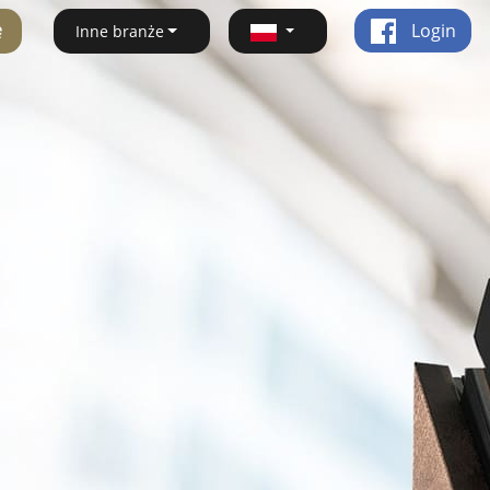
ę
Login
Inne branże