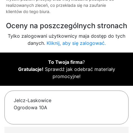
realizowanych zleceń, co przekłada się na zaufanie
klientów do tego biura.
Oceny na poszczególnych stronach
Tylko zalogowani użytkownicy maja dostęp do tych
danych.
Kliknij, aby się zalogować.
To Twoja firma
?
Gratulacje!
Sprawdź jak odebrać materiały
promocyjne!
Jelcz-Laskowice
Ogrodowa 10A