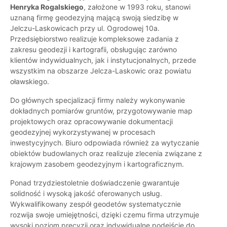
Henryka Rogalskiego
, założone w 1993 roku, stanowi
uznaną firmę geodezyjną mającą swoją siedzibę w
Jelczu-Laskowicach przy ul. Ogrodowej 10a.
Przedsiębiorstwo realizuje kompleksowe zadania z
zakresu geodezji i kartografii, obsługując zarówno
klientów indywidualnych, jak i instytucjonalnych, przede
wszystkim na obszarze Jelcza-Laskowic oraz powiatu
oławskiego.
Do głównych specjalizacji firmy należy wykonywanie
dokładnych pomiarów gruntów, przygotowywanie map
projektowych oraz opracowywanie dokumentacji
geodezyjnej wykorzystywanej w procesach
inwestycyjnych. Biuro odpowiada również za wytyczanie
obiektów budowlanych oraz realizuje zlecenia związane z
krajowym zasobem geodezyjnym i kartograficznym.
Ponad trzydziestoletnie doświadczenie gwarantuje
solidność i wysoką jakość oferowanych usług.
Wykwalifikowany zespół geodetów systematycznie
rozwija swoje umiejętności, dzięki czemu firma utrzymuje
wysoki poziom precyzji oraz indywidualne podejście do