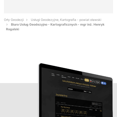
Orły Geodezji
Usługi Geodezyjne, Kartografia - powiat oławski
Biuro Usług Geodezyjno - Kartograficznych - mgr inż. Henryk
Rogalski