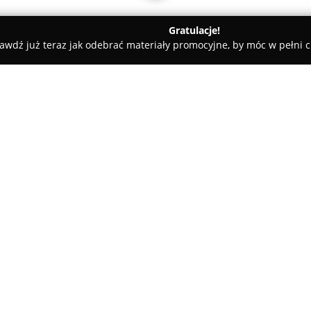
Gratulacje!
awdź już teraz jak odebrać materiały promocyjne, by móc w pełni c
Bełchatów
AS-GEO Usługi Geodezyjno-Kartograficzne Agata Sz
ficzne Agata
O firmie:
AS-GEO Usługi Geodezyjno-Kar
geodezyjno-kartograficznej, św
powiatów bełchatowskiego, pio
tomaszowskiego. Jej działaln
projektowych, niezbędnych prz
przeprowadza również precyzy
zarówno budynki, jak i sieci uz
Zespół
AS-GEO
specjalizuje si