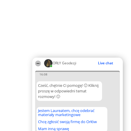
ORŁY Geodezji
Live chat
16:08
Cześć, chętnie Ci pomogę! 🙂 Kliknij
proszę w odpowiedni temat
rozmowy! 🙂
Jestem Laureatem, chcę odebrać
materiały marketingowe
Chcę zgłosić swoją firmę do Orłów
Mam inną sprawę