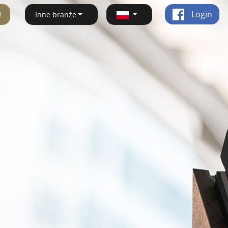
ę
Login
Inne branże