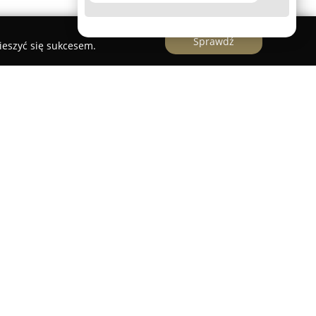
Sprawdź
ieszyć się sukcesem.
pecińska
tograficzne
to uznana firma działająca w branży
iadcząca szeroki wachlarz usług na terenie
trkowskiego, radomszczańskiego oraz
ość obejmuje opracowywanie map do celów
y planowaniu nowych inwestycji. Firma
jne inwentaryzacje powykonawcze, obejmujące
brojenia terenu oraz elementy małej architektury.
ę dodatkowo w tyczeniu obiektów, podziałach