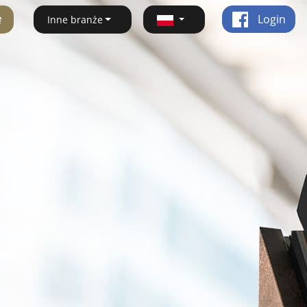
ę
Login
Inne branże