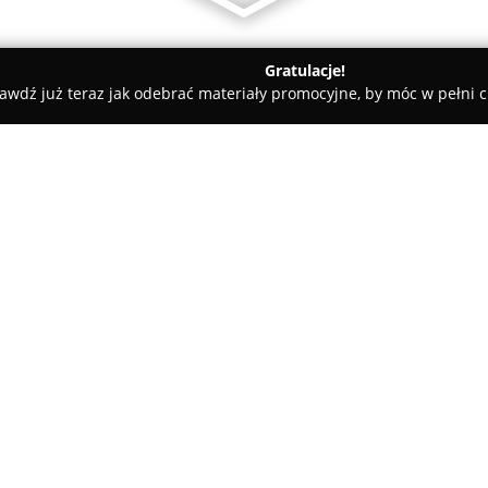
Gratulacje!
awdź już teraz jak odebrać materiały promocyjne, by móc w pełni c
rynica-Zdrój
GEODETA Usługi geodezyjne inż. Marcin Niziołek
cin Niziołek
O firmie:
Geodeta Usługi Geodezyjne inż
Krynicy-Zdroju przy ulicy Kras
rozbudowany wachlarz usług z 
nacisk na profesjonalizm oraz 
realizacje wszystkich powierz
personelu w połączeniu z zas
zaawansowanego oprogramowani
jakości i precyzji.