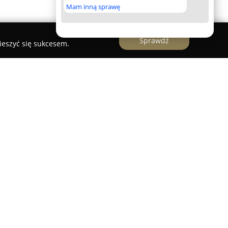
Mam inną sprawę
Sprawdź
ieszyć się sukcesem.
. Marcin Niziołek
, mający swoją siedzibę w
zewskiego 1, to uznana firma oferująca
zakresu geodezji. Przedsiębiorstwo kładzie
terminowość, zapewniając staranne i solidne
onych mu zadań. Wieloletnie doświadczenie
tosowaniem nowoczesnych narzędzi oraz
a umożliwiają świadczenie usług o wysokiej