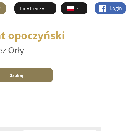
ę
Login
Inne branże
at opoczyński
ez Orły
Szukaj