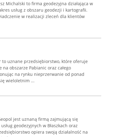
z Michalski to firma geodezyjna działająca w
akres usług z obszaru geodezji i kartografii.
adczenie w realizacji zleceń dla klientów
to uznane przedsiębiorstwo, które oferuje
 na obszarze Pabianic oraz całego
jonując na rynku nieprzerwanie od ponad
ię wieloletnim ...
eopol jest uznaną firmą zajmującą się
 usług geodezyjnych w Błaszkach oraz
zedsiębiorstwo opiera swoją działalność na