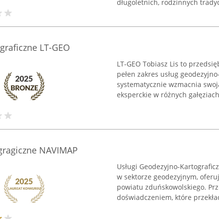
długoletnich, rodzinnych tradyc
ograficzne LT-GEO
LT-GEO Tobiasz Lis to przedsięb
pełen zakres usług geodezyjno-
systematycznie wzmacnia swoją
eksperckie w różnych gałęziach 
ogragiczne NAVIMAP
Usługi Geodezyjno-Kartografi
w sektorze geodezyjnym, oferuj
powiatu zduńskowolskiego. Prz
doświadczeniem, które przekłada