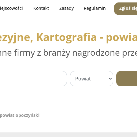
iejscowości
Kontakt
Zasady
Regulamin
Zgłoś si
zyjne, Kartografia - powi
nne firmy z branży nagrodzone prz
- powiat opoczyński