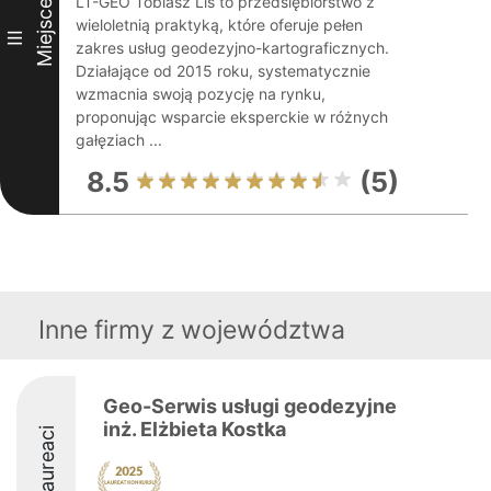
LT-GEO Tobiasz Lis to przedsiębiorstwo z
Miejsce
wieloletnią praktyką, które oferuje pełen
III
zakres usług geodezyjno-kartograficznych.
Działające od 2015 roku, systematycznie
wzmacnia swoją pozycję na rynku,
proponując wsparcie eksperckie w różnych
gałęziach ...
8.5
(5)
Inne firmy z województwa
Geo-Serwis usługi geodezyjne
inż. Elżbieta Kostka
Laureaci