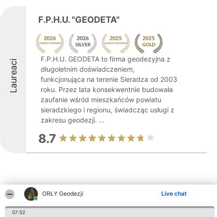
F.P.H.U. "GEODETA"
F.P.H.U. GEODETA to firma geodezyjna z
Laureaci
długoletnim doświadczeniem,
funkcjonująca na terenie Sieradza od 2003
roku. Przez lata konsekwentnie budowała
zaufanie wśród mieszkańców powiatu
sieradzkiego i regionu, świadcząc usługi z
zakresu geodezji. ...
8.7
ORŁY Geodezji
Live chat
Inne firmy z województwa
07:52