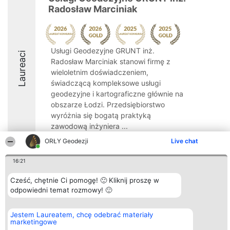
Radosław Marciniak
Usługi Geodezyjne GRUNT inż.
Laureaci
Radosław Marciniak stanowi firmę z
wieloletnim doświadczeniem,
świadczącą kompleksowe usługi
geodezyjne i kartograficzne głównie na
obszarze Łodzi. Przedsiębiorstwo
wyróżnia się bogatą praktyką
zawodową inżyniera ...
ORŁY Geodezji
Live chat
9.5
16:21
Cześć, chętnie Ci pomogę! 🙂 Kliknij proszę w
Organizator plebiscytu
Plebiscyt
Kontakt
Bright Side Solutions sp. z o.
odpowiedni temat rozmowy! 🙂
Laureaci
Kontakt
o. sp. k.
Lista
ul. Ruska 22
wszystkich
Wrocław 50-079
Laureatów
Jestem Laureatem, chcę odebrać materiały
KRS 0000749100 | Regon
Zasady
marketingowe
381313360 | NIP 8943132676
Regulamin