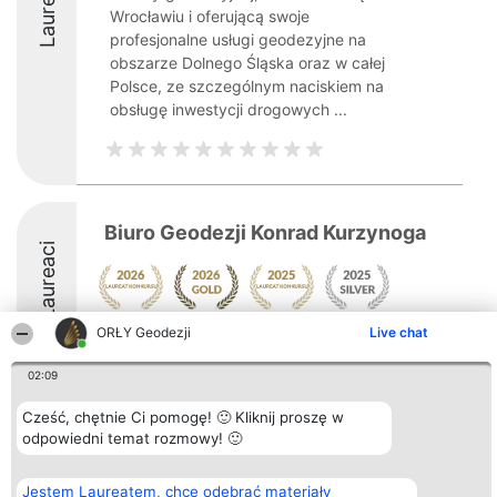
Laureaci
Wrocławiu i oferującą swoje
profesjonalne usługi geodezyjne na
obszarze Dolnego Śląska oraz w całej
Polsce, ze szczególnym naciskiem na
obsługę inwestycji drogowych ...
Biuro Geodezji Konrad Kurzynoga
Laureaci
ORŁY Geodezji
Live chat
8.8
02:09
Cześć, chętnie Ci pomogę! 🙂 Kliknij proszę w
Organizator plebiscytu
Plebiscyt
Kontakt
Bright Side Solutions sp. z o.
odpowiedni temat rozmowy! 🙂
Laureaci
Kontakt
o. sp. k.
Lista
ul. Ruska 22
wszystkich
Wrocław 50-079
Laureatów
Jestem Laureatem, chcę odebrać materiały