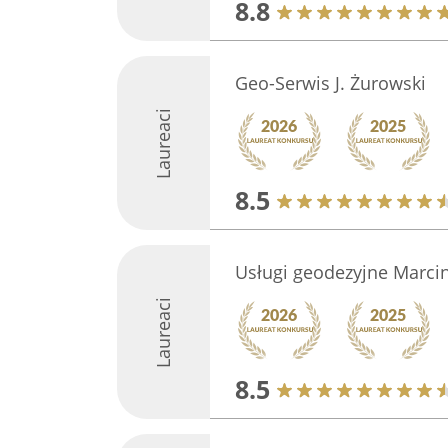
8.8
Geo-Serwis J. Żurowski
Laureaci
8.5
Usługi geodezyjne Marcin
Laureaci
8.5