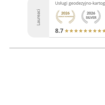
Usługi geodezyjno-karto
Laureaci
8.7