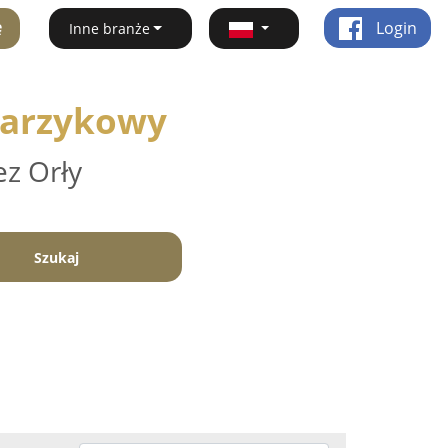
ę
Login
Inne branże
Charzykowy
ez Orły
Szukaj