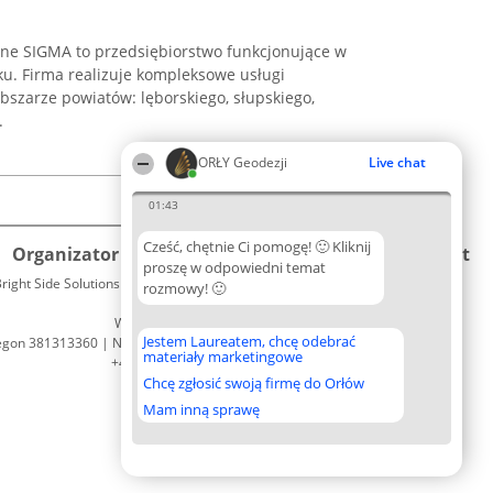
zne SIGMA to przedsiębiorstwo funkcjonujące w
ku. Firma realizuje kompleksowe usługi
bszarze powiatów: lęborskiego, słupskiego,
.
ORŁY Geodezji
Live chat
01:43
Cześć, chętnie Ci pomogę! 🙂 Kliknij
Organizator plebiscytu
Plebiscyt
Kontakt
proszę w odpowiedni temat
right Side Solutions sp. z o. o. sp. k.
Laureaci
rozmowy! 🙂
Kontakt
ul. Ruska 22
Lista
Wrocław 50-079
wszystkich
Jestem Laureatem, chcę odebrać
egon 381313360 | NIP 8943132676
Laureatów
materiały marketingowe
+48 508 492 400
Zasady
Chcę zgłosić swoją firmę do Orłów
Regulamin
Polityka
Mam inną sprawę
Prywatności