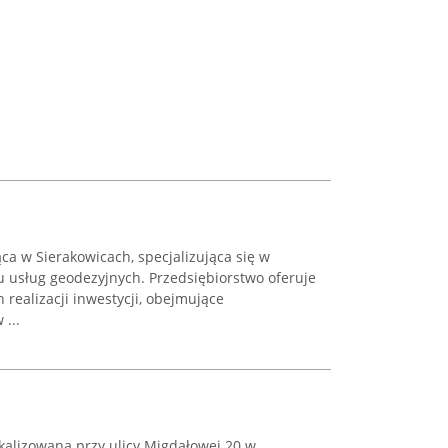
ąca w Sierakowicach, specjalizująca się w
u usług geodezyjnych. Przedsiębiorstwo oferuje
 realizacji inwestycji, obejmujące
...
alizowana przy ulicy Migdałowej 20 w