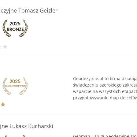
dezyjne Tomasz Geizler
Geodezyjnie.pl to firma działaj
świadczeniu szerokiego zakres
wsparcie na wszystkich etapach
przygotowywanie map do celów 
ne Łukasz Kucharski
Geoman Usługi Geodezyjne zlok