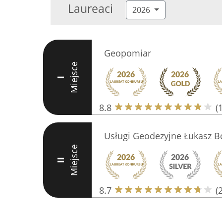
Laureaci
2026
Geopomiar
Miejsce
I
8.8
(
Usługi Geodezyjne Łukasz B
Miejsce
II
8.7
(