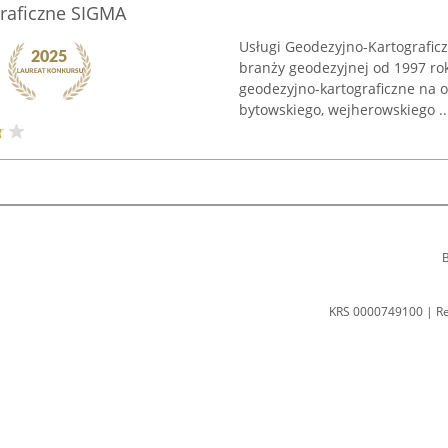
graficzne SIGMA
Usługi Geodezyjno-Kartografic
branży geodezyjnej od 1997 ro
geodezyjno-kartograficzne na o
bytowskiego, wejherowskiego ..
B
KRS 0000749100 | R