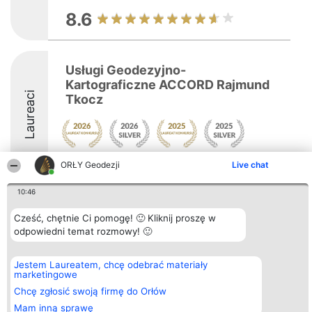
8.6
Usługi Geodezyjno-
Kartograficzne ACCORD Rajmund
Laureaci
Tkocz
8.7
ORŁY Geodezji
Live chat
10:46
Organizator plebiscytu
Plebiscyt
Kontakt
Cześć, chętnie Ci pomogę! 🙂 Kliknij proszę w
Bright Side Solutions sp. z o.
Laureaci
Kontakt
odpowiedni temat rozmowy! 🙂
o. sp. k.
Lista
ul. Ruska 22
wszystkich
Wrocław 50-079
Laureatów
Jestem Laureatem, chcę odebrać materiały
KRS 0000749100 | Regon
Zasady
marketingowe
381313360 | NIP 8943132676
Regulamin
+48 508 492 400
Chcę zgłosić swoją firmę do Orłów
Polityka
Prywatności
Mam inną sprawę