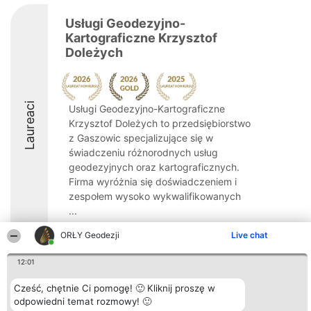
Usługi Geodezyjno-
Kartograficzne Krzysztof
Doleżych
Laureaci
Usługi Geodezyjno-Kartograficzne
Krzysztof Doleżych to przedsiębiorstwo
z Gaszowic specjalizujące się w
świadczeniu różnorodnych usług
geodezyjnych oraz kartograficznych.
Firma wyróżnia się doświadczeniem i
zespołem wysoko wykwalifikowanych
...
8.8
ORŁY Geodezji
Live chat
12:01
Organizator plebiscytu
Plebiscyt
Kontakt
Cześć, chętnie Ci pomogę! 🙂 Kliknij proszę w
Bright Side Solutions sp. z o.
Laureaci
Kontakt
odpowiedni temat rozmowy! 🙂
o. sp. k.
Lista