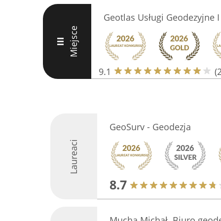
Geotlas Usługi Geodezyjne I
Miejsce
III
9.1
(
GeoSurv - Geodezja
Laureaci
8.7
Mucha Michał. Biuro geodez