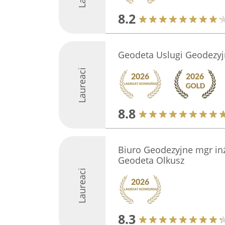
8.2
Geodeta Uslugi Geodezy
Laureaci
8.8
Biuro Geodezyjne mgr inż
Geodeta Olkusz
Laureaci
8.3