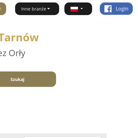
ę
Login
Inne branże
- Tarnów
ez Orły
Szukaj