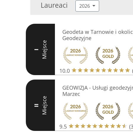
Laureaci
2026
Geodeta w Tarnowie i okolic
Geodezyjne
Miejsce
I
10.0
GEOWIZJA - Usługi geodezyj
Marzec
Miejsce
II
9.5
(