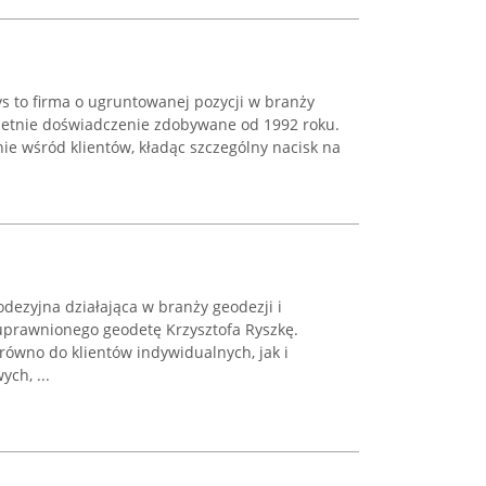
s to firma o ugruntowanej pozycji w branży
oletnie doświadczenie zdobywane od 1992 roku.
ie wśród klientów, kładąc szczególny nacisk na
dezyjna działająca w branży geodezji i
 uprawnionego geodetę Krzysztofa Ryszkę.
arówno do klientów indywidualnych, jak i
ych, ...