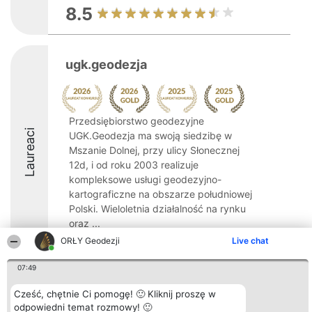
8.5
ugk.geodezja
Przedsiębiorstwo geodezyjne
Laureaci
UGK.Geodezja ma swoją siedzibę w
Mszanie Dolnej, przy ulicy Słonecznej
12d, i od roku 2003 realizuje
kompleksowe usługi geodezyjno-
kartograficzne na obszarze południowej
Polski. Wieloletnia działalność na rynku
oraz ...
ORŁY Geodezji
Live chat
10
07:49
Cześć, chętnie Ci pomogę! 🙂 Kliknij proszę w
Organizator plebiscytu
Plebiscyt
Kontakt
odpowiedni temat rozmowy! 🙂
Bright Side Solutions sp. z o.
Laureaci
Kontakt